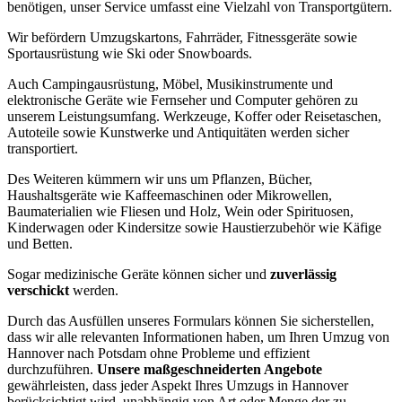
benötigen, unser Service umfasst eine Vielzahl von Transportgütern.
Wir befördern Umzugskartons, Fahrräder, Fitnessgeräte sowie
Sportausrüstung wie Ski oder Snowboards.
Auch Campingausrüstung, Möbel, Musikinstrumente und
elektronische Geräte wie Fernseher und Computer gehören zu
unserem Leistungsumfang. Werkzeuge, Koffer oder Reisetaschen,
Autoteile sowie Kunstwerke und Antiquitäten werden sicher
transportiert.
Des Weiteren kümmern wir uns um Pflanzen, Bücher,
Haushaltsgeräte wie Kaffeemaschinen oder Mikrowellen,
Baumaterialien wie Fliesen und Holz, Wein oder Spirituosen,
Kinderwagen oder Kindersitze sowie Haustierzubehör wie Käfige
und Betten.
Sogar medizinische Geräte können sicher und
zuverlässig
verschickt
werden.
Durch das Ausfüllen unseres Formulars können Sie sicherstellen,
dass wir alle relevanten Informationen haben, um Ihren Umzug von
Hannover nach Potsdam ohne Probleme und effizient
durchzuführen.
Unsere maßgeschneiderten Angebote
gewährleisten, dass jeder Aspekt Ihres Umzugs in Hannover
berücksichtigt wird, unabhängig von Art oder Menge der zu